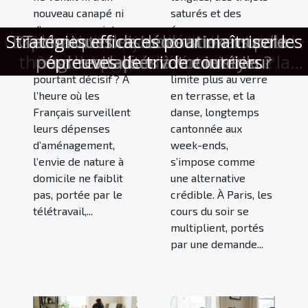
nouveau canapé ni
saturés et des
d’un mur repeint,
écrans
Comment choisir le meilleur service de
Émotion et surprise : l’alliance secrète
Stratégies efficaces pour maîtriser les
Voyages improvisés : l’art d’anticiper
Exploration des tendances actuelles
Pourquoi votre intérieur mérite une
Comment choisir des stickers pour
Techniques de décoration murale
Comment un jeu d'évasion sur le
Cours du soir : quand la danse
mais d’un détail
omniprésents,
thème des super-héros renforce la
touche naturelle inattendue cette
débouchage de canalisations ?
pour revitaliser votre intérieur
ongles adaptés à votre style ?
devient le meilleur afterwork
pour une expérience cadeau
épreuves de tri de courriers
grâce à la bonne valise
des parfums féminins
vivant, discret et
l’afterwork ne se
cohésion d'équipe ?
mémorable
saison
pourtant décisif ? À
limite plus au verre
l’heure où les
en terrasse, et la
Français surveillent
danse, longtemps
leurs dépenses
cantonnée aux
d’aménagement,
week-ends,
l’envie de nature à
s’impose comme
domicile ne faiblit
une alternative
pas, portée par le
crédible. À Paris, les
télétravail,...
cours du soir se
multiplient, portés
par une demande...