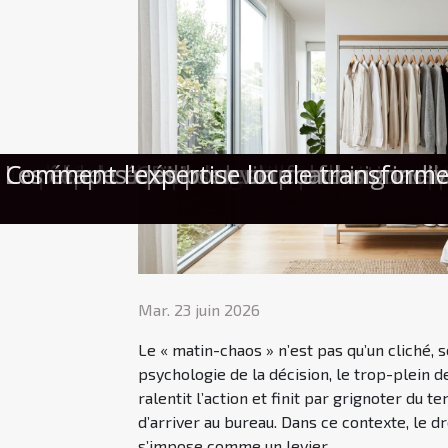
Dressing minimaliste : quand moins de
Comment les services à domicile transf
Techniques pour organiser vos achats 
Comment choisir le meilleur courtier p
Le pack boost pour votre permis : ce qu
Le rôle des CRM dans la fidélisation de 
Les répercussions des amendes massives
Comment équilibrer vie professionnelle 
Les étapes clés pour un coaching indivi
Comment l'expertise locale transforme
Mar. 23 juin 2026
Le « matin-chaos » n’est pas qu’un cliché, 
psychologie de la décision, le trop-plein de
ralentit l’action et finit par grignoter du t
d’arriver au bureau. Dans ce contexte, le d
s’impose comme un levier...