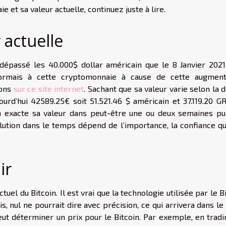
et sa valeur actuelle, continuez juste à lire.
 actuelle
 dépassé les 40.000$ dollar américain que le 8 Janvier 2021
sormais à cette cryptomonnaie à cause de cette augment
ions
sur ce site internet
. Sachant que sa valeur varie selon la 
ujourd’hui 42589.25€ soit 51.521.46 $ américain et 37.119.20 G
n exacte sa valeur dans peut-être une ou deux semaines pu
lution dans le temps dépend de l’importance, la confiance qu
ir
actuel du Bitcoin. Il est vrai que la technologie utilisée par le B
 nul ne pourrait dire avec précision, ce qui arrivera dans le 
peut déterminer un prix pour le Bitcoin. Par exemple, en trad