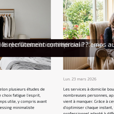
 vêtements rime avec gain de temps au
orment-ils la vie quotidienne ?
en ligne
our vos besoins immobiliers ?
'il inclut et ses bénéfices
la clientèle
 sur l'industrie pétrolière
et personnelle en télétravail ?
duel efficace en entreprise
 le recrutement commercial ?
Lun. 23 mars 2026
selon plusieurs études de
Les services à domicile bou
 choix fatigue l’esprit,
nombreuses personnes, appo
emps utile, y compris avant
vient à manquer. Grâce à ces
ressing minimaliste
d’optimiser chaque instant
professionnel adapté à diffé