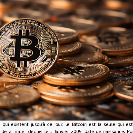
ui existent jusqu’à ce jour, le Bitcoin est la seule qui est
é de grimper depuis le 3 Janvier 2009, date de naissance. Po