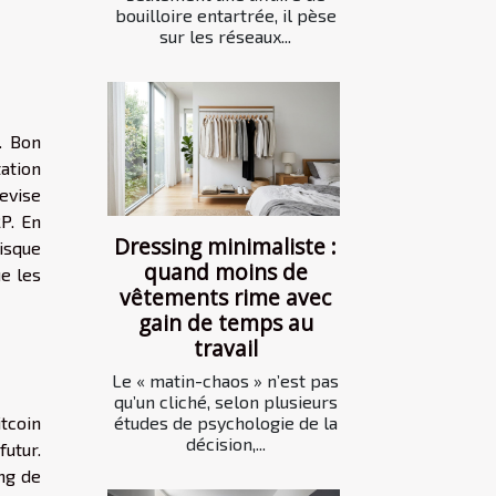
bouilloire entartrée, il pèse
sur les réseaux...
. Bon
ation
devise
RP. En
Dressing minimaliste :
isque
quand moins de
e les
vêtements rime avec
gain de temps au
travail
Le « matin-chaos » n’est pas
qu’un cliché, selon plusieurs
études de psychologie de la
itcoin
décision,...
futur.
ing de