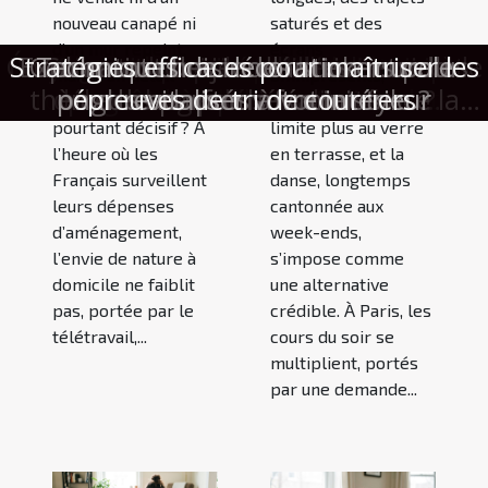
nouveau canapé ni
saturés et des
d’un mur repeint,
écrans
Comment choisir le meilleur service de
Émotion et surprise : l’alliance secrète
Stratégies efficaces pour maîtriser les
Voyages improvisés : l’art d’anticiper
Exploration des tendances actuelles
Pourquoi votre intérieur mérite une
Comment choisir des stickers pour
Techniques de décoration murale
Comment un jeu d'évasion sur le
Cours du soir : quand la danse
mais d’un détail
omniprésents,
thème des super-héros renforce la
touche naturelle inattendue cette
débouchage de canalisations ?
pour revitaliser votre intérieur
ongles adaptés à votre style ?
devient le meilleur afterwork
pour une expérience cadeau
épreuves de tri de courriers
grâce à la bonne valise
des parfums féminins
vivant, discret et
l’afterwork ne se
cohésion d'équipe ?
mémorable
saison
pourtant décisif ? À
limite plus au verre
l’heure où les
en terrasse, et la
Français surveillent
danse, longtemps
leurs dépenses
cantonnée aux
d’aménagement,
week-ends,
l’envie de nature à
s’impose comme
domicile ne faiblit
une alternative
pas, portée par le
crédible. À Paris, les
télétravail,...
cours du soir se
multiplient, portés
par une demande...