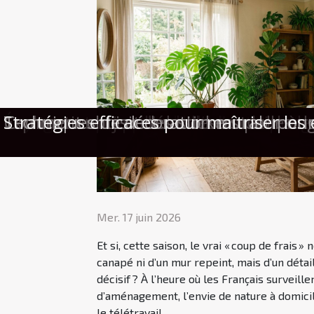
Pourquoi votre intérieur mérite une to
Cours du soir : quand la danse devient
Voyages improvisés : l’art d’anticiper g
Émotion et surprise : l’alliance secr
Comment choisir le meilleur service d
Comment un jeu d'évasion sur le thème
Exploration des tendances actuelles d
Comment choisir des stickers pour ongl
Techniques de décoration murale pour r
Stratégies efficaces pour maîtriser les 
Mer. 17 juin 2026
Et si, cette saison, le vrai « coup de frais »
canapé ni d’un mur repeint, mais d’un détail
décisif ? À l’heure où les Français surveill
d’aménagement, l’envie de nature à domicil
le télétravail,...