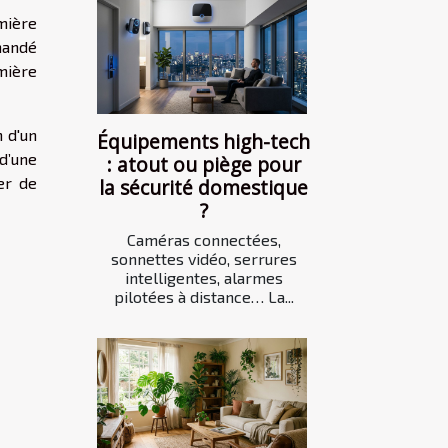
mière
mandé
mière
n d'un
Équipements high-tech
 d’une
: atout ou piège pour
er de
la sécurité domestique
?
Caméras connectées,
sonnettes vidéo, serrures
intelligentes, alarmes
pilotées à distance… La...