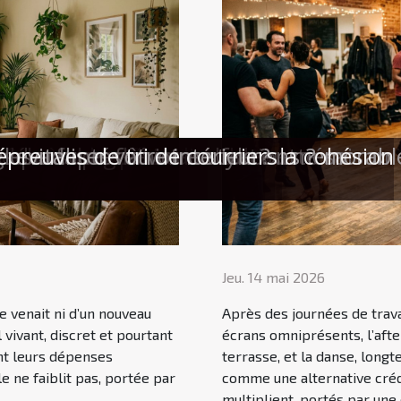
uche naturelle inattendue cette saison
 le meilleur afterwork
râce à la bonne valise
ète pour une expérience cadeau mémorabl
e débouchage de canalisations ?
 des super-héros renforce la cohésion 
es parfums féminins
es adaptés à votre style ?
evitaliser votre intérieur
épreuves de tri de courriers
Jeu. 14 mai 2026
 ne venait ni d’un nouveau
Après des journées de trava
 vivant, discret et pourtant
écrans omniprésents, l’afte
ent leurs dépenses
terrasse, et la danse, lon
e ne faiblit pas, portée par
comme une alternative crédi
multiplient, portés par une