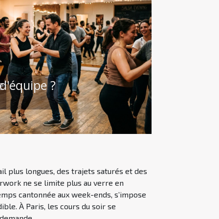
e
d'équipe ?
il plus longues, des trajets saturés et des
rwork ne se limite plus au verre en
gtemps cantonnée aux week-ends, s’impose
ble. À Paris, les cours du soir se
 demande...