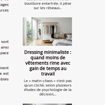
bouilloire entartrée, il pèse
tages
sur les réseaux...
urces
 sont
 ainsi
Dressing minimaliste :
espace
quand moins de
vêtements rime avec
gain de temps au
inent
travail
e est
ibles
Le « matin-chaos » n’est pas
qu’un cliché, selon plusieurs
études de psychologie de la
décision,...