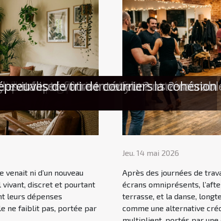
uche naturelle inattendue cette saison
 le meilleur afterwork
râce à la bonne valise
ète pour une expérience cadeau mémorabl
e débouchage de canalisations ?
 des super-héros renforce la cohésion 
es parfums féminins
es adaptés à votre style ?
evitaliser votre intérieur
épreuves de tri de courriers
Jeu. 14 mai 2026
 ne venait ni d’un nouveau
Après des journées de trava
 vivant, discret et pourtant
écrans omniprésents, l’afte
ent leurs dépenses
terrasse, et la danse, lon
e ne faiblit pas, portée par
comme une alternative crédi
multiplient, portés par une