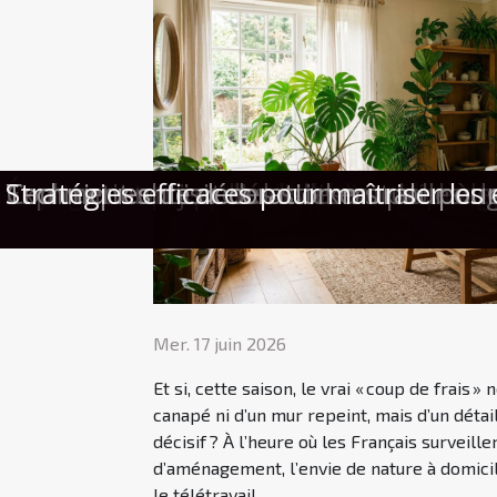
Pourquoi votre intérieur mérite une to
Cours du soir : quand la danse devient
Voyages improvisés : l’art d’anticiper g
Émotion et surprise : l’alliance secr
Comment choisir le meilleur service d
Comment un jeu d'évasion sur le thème
Exploration des tendances actuelles d
Comment choisir des stickers pour ongl
Techniques de décoration murale pour r
Stratégies efficaces pour maîtriser les 
Mer. 17 juin 2026
Et si, cette saison, le vrai « coup de frais »
canapé ni d’un mur repeint, mais d’un détail
décisif ? À l’heure où les Français surveill
d’aménagement, l’envie de nature à domicil
le télétravail,...