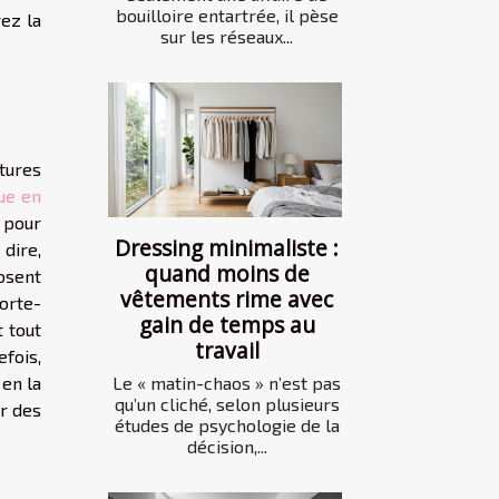
bouilloire entartrée, il pèse
ez la
sur les réseaux...
tures
ue en
r pour
Dressing minimaliste :
 dire,
quand moins de
posent
vêtements rime avec
orte-
gain de temps au
 tout
travail
fois,
Le « matin-chaos » n’est pas
 en la
qu’un cliché, selon plusieurs
r des
études de psychologie de la
décision,...