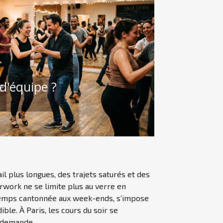
e
d'équipe ?
il plus longues, des trajets saturés et des
rwork ne se limite plus au verre en
gtemps cantonnée aux week-ends, s’impose
ble. À Paris, les cours du soir se
 demande...