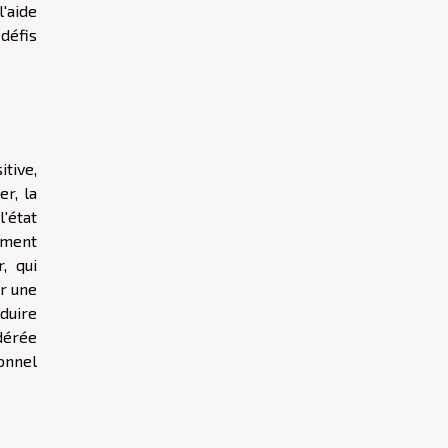
l'aide
défis
tive,
er, la
'état
ement
, qui
er une
éduire
idérée
onnel