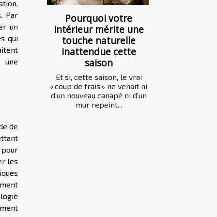
ation,
s. Par
Pourquoi votre
er un
intérieur mérite une
s qui
touche naturelle
itent
inattendue cette
saison
 une
Et si, cette saison, le vrai
« coup de frais » ne venait ni
d’un nouveau canapé ni d’un
mur repeint...
ode de
ettant
 pour
er les
iques
moment
logie
ement