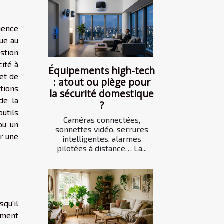
ience
ue au
estion
cité à
Équipements high-tech
et de
: atout ou piège pour
tions
la sécurité domestique
de la
?
outils
Caméras connectées,
ou un
sonnettes vidéo, serrures
r une
intelligentes, alarmes
pilotées à distance… La...
squ'il
iment