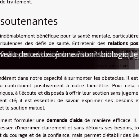
de traitement.
s soutenantes
indéniablement bénéfique pour la santé mentale, particulièr
 turbulences des défis de santé. Entretenir des
relations pos
et valorisé, mais aussi de bénéficier d'un réseau de support
évèle-t-il vos besoins nutritionnels ?
s idées reçues les plus fréquentes
s notre rapport à la mode
son espace en cocon bien-être ?
fication en sécurité alimentaire en lig
 pour choisir et entretenir sa literie
amination après un incident biologique
elle pour les adolescents ?
fruits pour des jus maison
iveau de testostérone ?
 terme technique faisant référence à la qualité des relations a
 s'entraider, est un pilier pour une psychologie positive.
dérant dans notre capacité à surmonter les obstacles. Il est
 contribuent positivement à notre bien-être. Pour cela, i
iques, à l'écoute et disposés à offrir leur soutien sans jugeme
nt clé; il est essentiel de savoir exprimer ses besoins e
t le soutien mutuel.
omment formuler une
demande d'aide
de manière efficace. Il 
dresser, d'exprimer clairement et sans détours ses besoins, t
rt du courage et de la confiance, mais permet d'établir des li