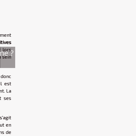
ement
itives
 lors
ne ?
u sein
 donc
l est
nt. La
t ses
s'agit
out en
ens de