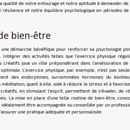
La qualité de notre entourage et notre aptitude à demander de 
e résilience et notre équilibre psychologique en périodes de 
de bien-être
ue une démarche bénéfique pour renforcer sa psychologie posi
. Intégrer des activités telles que l'exercice physique réguli
 créatifs joue un rôle prépondérant dans l'amélioration de l
e optimale. L'exercice physique, par exemple, n'est pas seul
lement des endorphines, surnommées hormones du bonheur
méditation, quant à elle, aide à réduire le stress et à favoris
créatifs, en stimulant l'esprit, permettent de s'évader, de r
ives. La mise en place d'une telle routine de bien-être, cons
t idéalement être accompagnée ou conseillée par un professi
d'assurer une pratique adéquate et personnalisée.