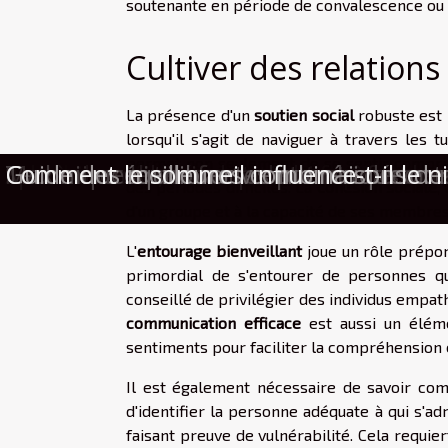
soutenante en période de convalescence ou 
Cultiver des relation
La présence d'un
soutien social
robuste est 
lorsqu'il s'agit de naviguer à travers les
permet non seulement de se sentir compris 
Marche ou fitness : votre tempérament r
Adoucisseur d’eau : vrai ou faux sur le
Le homewear, révolution bien-être dan
Spa à domicile : comment transformer 
Comment obtenir rapidement votre certi
Maximiser le confort nocturne : astuces
Techniques innovantes pour la décont
Comment équilibrer vie numérique et ré
Guide des meilleures combinaisons de 
Comment le sommeil influence-t-il le n
des périodes difficiles. La
cohésion sociale
,
d'un groupe et à la capacité de ses membres à
L'
entourage bienveillant
joue un rôle prépon
primordial de s'entourer de personnes qui
conseillé de privilégier des individus empath
communication efficace
est aussi un éléme
sentiments pour faciliter la compréhension e
Il est également nécessaire de savoir c
d'identifier la personne adéquate à qui s'a
faisant preuve de vulnérabilité. Cela requie