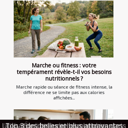
Marche ou fitness : votre
tempérament révèle-t-il vos besoins
nutritionnels ?
Marche rapide ou séance de fitness intense, la
différence ne se limite pas aux calories
affichées...
Impact des réglementations SOLAS et
Analyse comparative des systèmes de
Utilisation des jumelles optiques dans
Comment les voyages enrichissent-ils
Top 3 des belles et plus attrayantes
Optimisation pour les moteurs de
Expansion de la télémédecine en
Le rôle du tourisme spatial dans
Évolution du marché des
Évolution des politiques