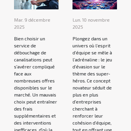
Mar. 9 décembre
Lun. 10 novembre
2025
2025
Bien choisir un
Plongez dans un
service de
univers où l’esprit
débouchage de
d’équipe se mêle à
canalisations peut
l’adrénaline : le jeu
s'avérer compliqué
d’évasion sur le
face aux
thème des super-
nombreuses offres
héros. Ce concept
disponibles sur le
novateur séduit de
marché. Un mauvais
plus en plus
choix peut entraîner
d’entreprises
des frais
cherchant à
supplémentaires et
renforcer leur
des interventions
cohésion d’équipe,
inefficaces, d'où la
tout en offrant une