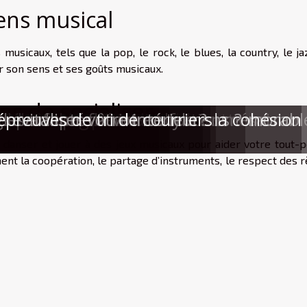
ens musical
musicaux, tels que la pop, le rock, le blues, la country, le ja
er son sens et ses goûts musicaux.
ns de socialiser
uche naturelle inattendue cette saison
 le meilleur afterwork
râce à la bonne valise
ète pour une expérience cadeau mémorabl
e débouchage de canalisations ?
 des super-héros renforce la cohésion 
es parfums féminins
es adaptés à votre style ?
evitaliser votre intérieur
épreuves de tri de courriers
 danser et jouer à des jeux musicaux pour aider votre tout-pe
t la coopération, le partage d’instruments, le respect des r