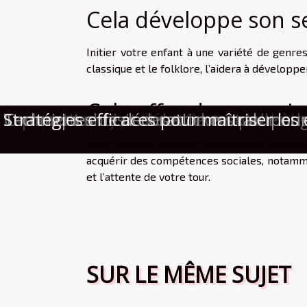
Cela développe son s
Initier votre enfant à une variété de genres 
classique et le folklore, l’aidera à développ
Cela offre des occasio
Pourquoi votre intérieur mérite une to
Cours du soir : quand la danse devient
Voyages improvisés : l’art d’anticiper g
Émotion et surprise : l’alliance secr
Comment choisir le meilleur service d
Comment un jeu d'évasion sur le thème
Exploration des tendances actuelles d
Comment choisir des stickers pour ongl
Techniques de décoration murale pour r
Stratégies efficaces pour maîtriser les 
Avec d’autres enfants, vous pouvez chanter,
acquérir des compétences sociales, notammen
et l’attente de votre tour.
SUR LE MÊME SUJET