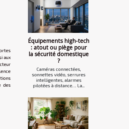
Équipements high-tech
: atout ou piège pour
portes
la sécurité domestique
si aux
?
ecteur
Caméras connectées,
lence
sonnettes vidéo, serrures
tions
intelligentes, alarmes
e des
pilotées à distance… La...