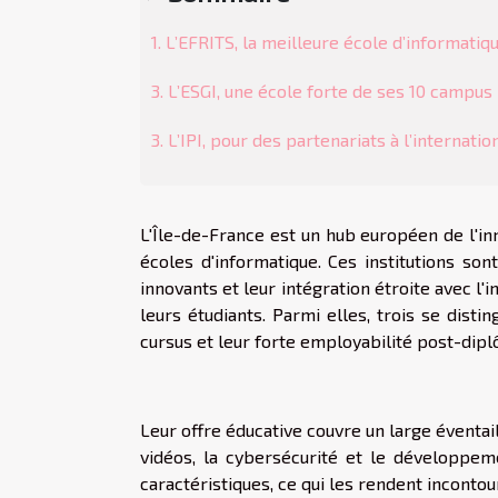
1. L’EFRITS, la meilleure école d’informati
3. L’ESGI, une école forte de ses 10 campus
3. L’IPI, pour des partenariats à l’internatio
L'Île-de-France est un hub européen de l'in
écoles d'informatique. Ces institutions s
innovants et leur intégration étroite avec l'
leurs étudiants. Parmi elles, trois se dist
cursus et leur forte employabilité post-diplôm
Leur offre éducative couvre un large éventail 
vidéos, la cybersécurité et le développem
caractéristiques, ce qui les rendent incontou