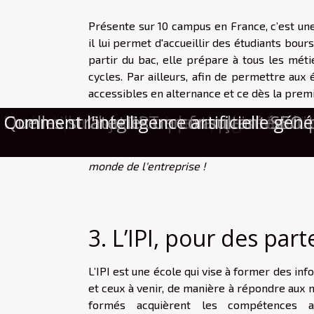
Présente sur 10 campus en France, c’est un
il lui permet d'accueillir des étudiants bou
partir du bac, elle prépare à tous les méti
cycles. Par ailleurs, afin de permettre aux
accessibles en alternance et ce dès la prem
Équipements high-tech : atout ou pièg
Bureaux du futur : espaces de vie ou 
Techniques avancées pour un diagnosti
Techniques modernes de personnalisati
Comment les annuaires en ligne facilite
Les meilleurs critères pour sélectionne
Comment l'injection plastique révolutio
Comment ChatGPT en français révolutio
Quelles stratégies un consultant SEO peu
Comment l'intelligence artificielle géné
🖱️
Avec un réseau de plus de 1 100 entrepri
monde de l'entreprise !
3. L’IPI, pour des part
L’IPI est une école qui vise à former des in
et ceux à venir, de manière à répondre aux 
formés acquièrent les compétences at