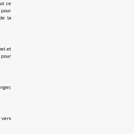
ut ce
 pour
de la
nel et
 pour
anger,
r vers