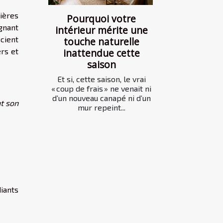
ières
Pourquoi votre
gnant
intérieur mérite une
cient
touche naturelle
ers et
inattendue cette
saison
Et si, cette saison, le vrai
« coup de frais » ne venait ni
d’un nouveau canapé ni d’un
nt son
mur repeint...
iants