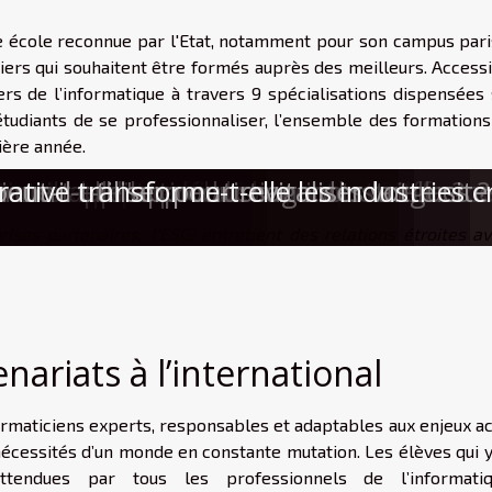
e école reconnue par l'Etat, notamment pour son campus paris
rsiers qui souhaitent être formés auprès des meilleurs. Access
ers de l’informatique à travers 9 spécialisations dispensées 
 étudiants de se professionnaliser, l’ensemble des formations
ière année.
e pour la sécurité domestique ?
machines à innover ?
c électrique efficace
on de porte-clés : ce que vous devez s
nt-ils la recherche de contacts ?
r une application de rencontres efficac
nne-t-elle la production industrielle ?
nne-t-il l'apprentissage des langues ?
t-il utiliser pour revitaliser votre sit
rative transforme-t-elle les industries c
ses partenaires, l'ESGI entretient des relations étroites av
enariats à l’international
formaticiens experts, responsables et adaptables aux enjeux a
nécessités d’un monde en constante mutation. Les élèves qui y
tendues par tous les professionnels de l’informati