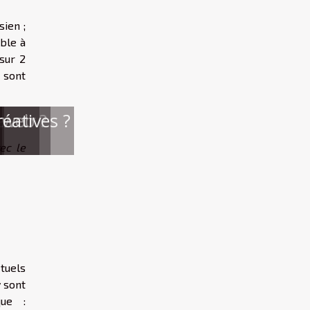
ien ;
ible à
sur 2
 sont
avoir
e
e web ?
réatives ?
ec le
ctuels
 sont
que :