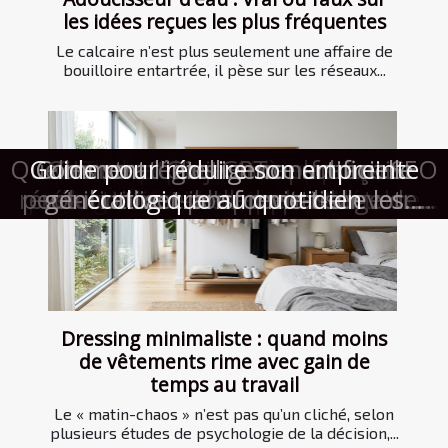
les idées reçues les plus fréquentes
Le calcaire n’est plus seulement une affaire de
bouilloire entartrée, il pèse sur les réseaux...
Quelles stratégies un consultant SEO
Bureaux du futur : espaces de vie ou
Guide pour réduire son empreinte
Équipements high-tech : atout ou
Comment l'intelligence artificielle
Comment ChatGPT en français
Techniques avancées pour un
Comment l'injection plastique
Les meilleurs critères pour
Techniques modernes de
révolutionne-t-il l'apprentissage des
piège pour la sécurité domestique ?
peut-il utiliser pour revitaliser votre
personnalisation de porte-clés : ce
révolutionne-t-elle la production
générative transforme-t-elle les
sélectionner une application de
diagnostic électrique efficace
écologique au quotidien
machines à innover ?
que vous devez savoir
industries créatives ?
rencontres efficace
industrielle ?
site web ?
langues ?
Dressing minimaliste : quand moins
de vêtements rime avec gain de
temps au travail
Le « matin-chaos » n’est pas qu’un cliché, selon
plusieurs études de psychologie de la décision,...